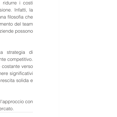
idurre i costi 
ne. Infatti, la 
na filosofia che 
imento del team 
aziende possono 
 strategia di 
te competitivo. 
 costante verso 
re significativi 
escita solida e 
l'approccio con 
ercato.