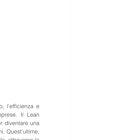
 l'efficienza e 
prese. Il Lean 
r diventare una 
i. Quest'ultime, 
e, attraverso la 