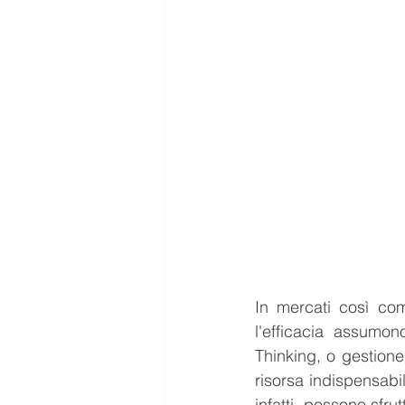
In mercati così comp
l'efficacia assumon
Thinking, o gestione
risorsa indispensabil
infatti, possono sfru