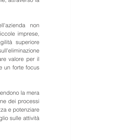
l'azienda non 
iccole imprese, 
lità superiore 
ull'eliminazione 
e valore per il 
e un forte focus 
scendono la mera 
one dei processi 
zza e potenziare 
o sulle attività 