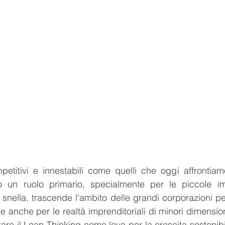
etitivi e innestabili come quelli che oggi affrontiamo,
o un ruolo primario, specialmente per le piccole im
 snella, trascende l'ambito delle grandi corporazioni pe
e anche per le realtà imprenditoriali di minori dimension
ttare il Lean Thinking come leva per la crescita sostenibil