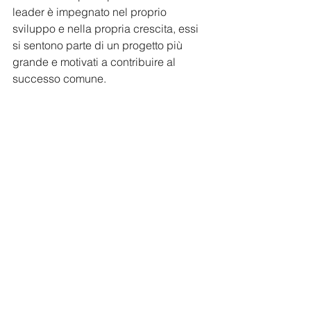
leader è impegnato nel proprio 
sviluppo e nella propria crescita, essi 
si sentono parte di un progetto più 
grande e motivati a contribuire al 
successo comune.
La 
leadership
 non è solo una 
questione di carisma o di autorità, ma 
è l’abilità di costruire e mantenere una 
visione condivisa, guidando le 
persone con empatia e determinazione 
verso traguardi ambiziosi e sostenibili.
Mostra tutti
Post recenti