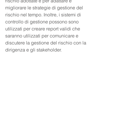
rischio adottate e per adattare e 
migliorare le strategie di gestione del 
rischio nel tempo. Inoltre, i sistemi di 
controllo di gestione possono sono 
utilizzati per creare report validi che 
saranno utilizzati per comunicare e 
discutere la gestione del rischio con la 
dirigenza e gli stakeholder.
I sistemi informativi e di controllo di 
gestione sono alla base dell’aumento 
dell'efficienza e la precisione nella 
gestione del rischio d'impresa, 
garantendo la trasparenza e qualità 
dell’informazione gestionale e una 
maggiore capacità di prendere 
decisioni.