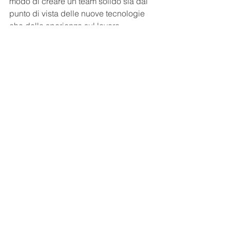
modo di creare un team solido sia dal 
punto di vista delle nuove tecnologie 
che della sperienza sul lavoro 
maturata negli anni. Solo in questo 
modo le aziende potranno crescere in 
modo solido, preservando al suo 
interno la conoscenza e la esperienza 
del suo business.
Mostra tutti
Post recenti