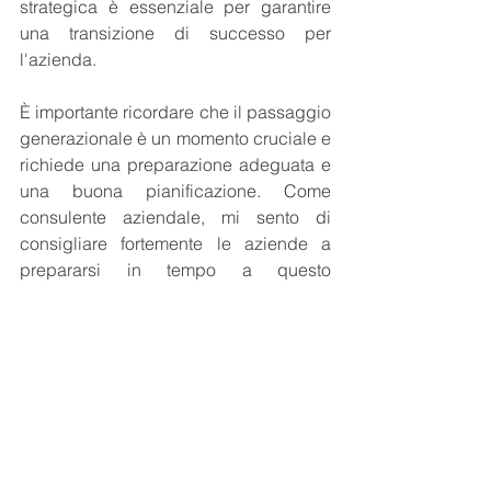
strategica è essenziale per garantire 
una transizione di successo per 
l'azienda.
È importante ricordare che il passaggio 
generazionale è un momento cruciale e 
richiede una preparazione adeguata e 
una buona pianificazione. Come 
consulente aziendale, mi sento di 
consigliare fortemente le aziende a 
prepararsi in tempo a questo 
importante passaggio. Invito quindi i 
proprietari e manager a considerare 
seriamente la pianificazione del 
passaggio generazionale come parte 
integrante della loro strategia 
aziendale, in modo da garantire la 
continuità e il successo dell'azienda a 
lungo termine.