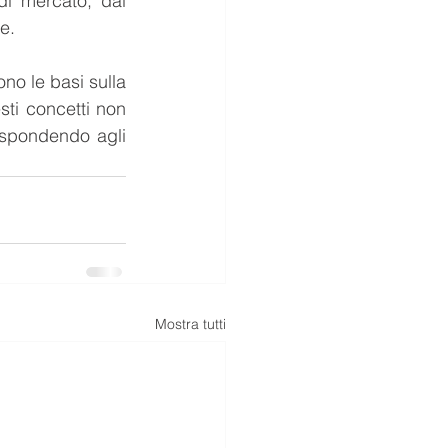
di mercato, dai 
e.
no le basi sulla 
ti concetti non 
ispondendo agli 
Mostra tutti