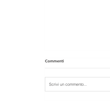
Commenti
Scrivi un commento...
In un contesto globale
turbolento, le PMI più forti