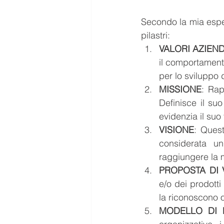
Secondo la mia esper
pilastri:
VALORI AZIEND
il comportamento
per lo sviluppo d
MISSIONE
: Rap
Definisce il su
evidenzia il suo
VISIONE
: Quest
considerata un
raggiungere la 
PROPOSTA DI 
e/o dei prodotti
la riconoscono o
MODELLO DI 