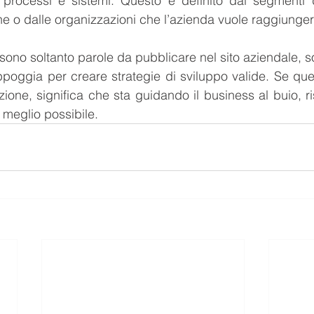
i processi e sistemi. Questo è definito dai segmenti 
e o dalle organizzazioni che l’azienda vuole raggiunger
 sono soltanto parole da pubblicare nel sito aziendale, so
ppoggia per creare strategie di sviluppo valide. Se ques
ezione, significa che sta guidando il business al buio, r
l meglio possibile.