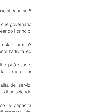
so si basa su 5 
e che governano 
ando i principi 
è stata creata? 
e l'attività ed 
i e può essere 
la strada per 
lità dei servizi 
i di un'azienda 
so le capacità 