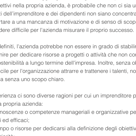
ettivi nella propria azienda, è probabile che non ci sia 
zi dell’imprenditore e dei dipendenti non siano concentr
rtare a una mancanza di motivazione e di senso di scopo 
re difficile per l'azienda misurare il proprio successo. 
efiniti, l'azienda potrebbe non essere in grado di stabilir
inire per dedicare risorse a progetti o attività che non c
ostenibilità a lungo termine dell'impresa. Inoltre, senza obi
ile per l'organizzazione attrarre e trattenere i talenti, no
da senza uno scopo chiaro.
ienza ci sono diverse ragioni per cui un imprenditore 
la propria azienda:
oscenze o competenze manageriali e organizzative per 
ci ed efficaci;
o o risorse per dedicarsi alla definizione degli obiettivi