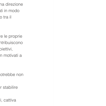
una direzione 
ati in modo 
tra il 
e le proprie 
ontribuiscono 
ettivi, 
n motivati a 
potrebbe non 
stabilire 
, cattiva 