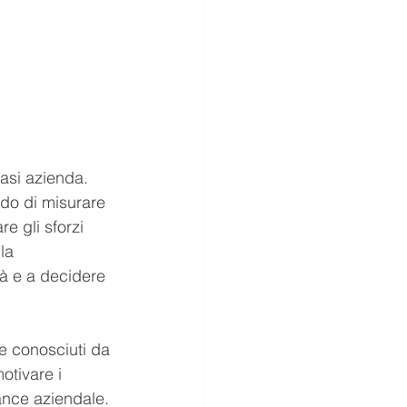
asi azienda. 
do di misurare 
e gli sforzi 
la 
ità e a decidere 
 e conosciuti da 
otivare i 
mance aziendale.