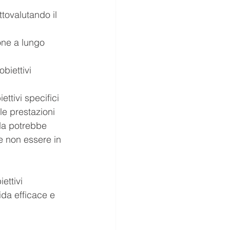
tovalutando il 
one a lungo 
biettivi 
ttivi specifici 
le prestazioni 
nda potrebbe 
e non essere in 
ettivi 
ida efficace e 