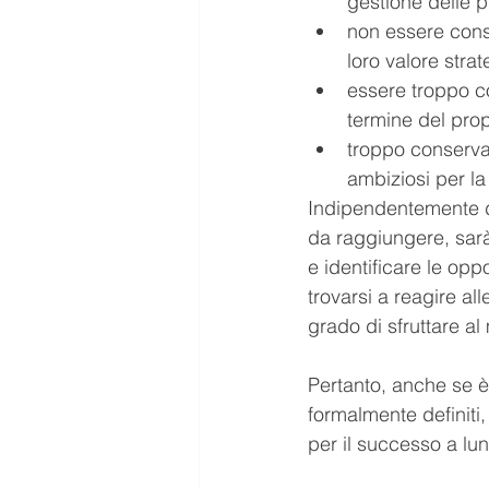
gestione delle pr
non essere consa
loro valore strat
essere troppo c
termine del prop
troppo conservat
ambiziosi per la
Indipendentemente de
da raggiungere, sarà 
e identificare le opp
trovarsi a reagire al
grado di sfruttare al
Pertanto, anche se è 
formalmente definiti,
per il successo a lu