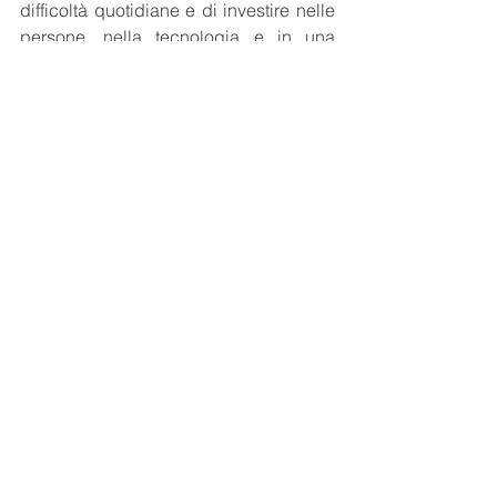
difficoltà quotidiane e di investire nelle 
persone, nella tecnologia e in una 
visione strategica che possa portare 
l'azienda a nuovi livelli di successo. La 
produttività non è solo un obiettivo, ma 
una strada percorribile con le giuste 
scelte e azioni.
Mostra tutti
Post recenti