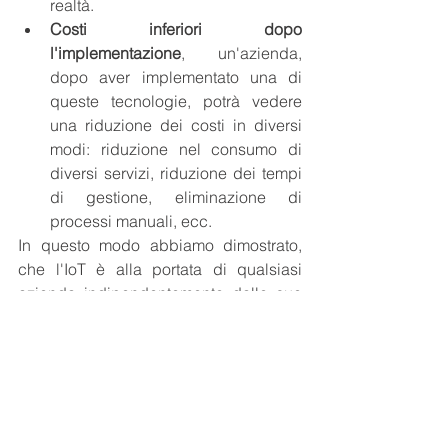
realtà.
Costi inferiori dopo 
l'implementazione
, un'azienda, 
dopo aver implementato una di 
queste tecnologie, potrà vedere 
una riduzione dei costi in diversi 
modi: riduzione nel consumo di 
diversi servizi, riduzione dei tempi 
di gestione, eliminazione di 
processi manuali, ecc.
In questo modo abbiamo dimostrato, 
che l'IoT è alla portata di qualsiasi 
azienda indipendentemente dalle sue 
dimensioni o dal settore. Come 
abbiamo visto, non è necessario fare 
grandi investimenti, dobbiamo creare 
progetti semplici e veloci da 
implementare in modo da portare 
all’interno delle nostre imprese subito 